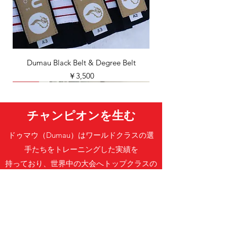
Dumau Black Belt & Degree Belt
価格
￥3,500
New
New
New
New
New
New
New
New
New
New
新着
新着
新着
新着
新着
新着
新着
新着
新着
新着
新着
新着
新着
新着
新着
新着
新着
新着
チャンピオンを生む
ドゥマウ（Dumau）はワールドクラスの選
手たちをトレーニングした実績を
持っており、世界中の大会へトップクラスの
柔術家たちを送り出しています。
@DUMAU_ASIA
#DUMAUKIMONOS