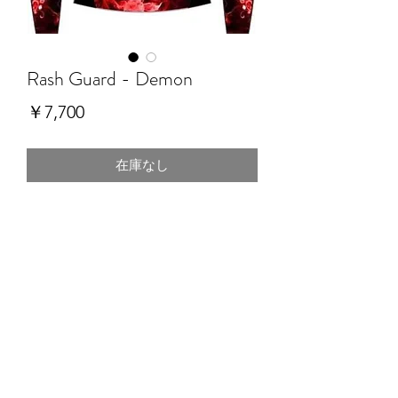
Rash Guard - Demon
価
￥7,700
格
在庫なし
DUMAU KIMONOS
©2003 Dumau Kimonos